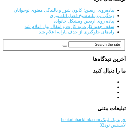
پیاده‌روی اربعین؛ کانون شور و بالندگی معنوی نوجوانان
زندگی و زمانه شیخ فضل الله نوری
پیاده روی اربعین ومشکل خانواده
سقف جدید کارت به کارت و انتقال پول اعلام شد
راه‌های جلوگیری از حذف یارانه اعلام شد
آخرین دیدگاه‌ها
ما را دنبال کنید
تبلیغات متنی
خرید بک لینک behtarinbacklink.com
لایسنس نود32