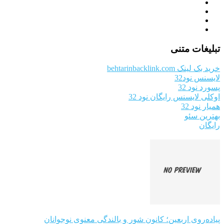
تبلیغات متنی
خرید بک لینک behtarinbacklink.com
لایسنس نود32
پسورد نود 32
اوکلی لایسنس رایگان نود 32
همیار نود 32
بهترین سئو
رایگان
پیاده‌روی اربعین؛ کانون شور و بالندگی معنوی نوجوانان