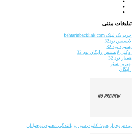
تبلیغات متنی
خرید بک لینک behtarinbacklink.com
لایسنس نود32
پسورد نود 32
اوکلی لایسنس رایگان نود 32
همیار نود 32
بهترین سئو
رایگان
پیاده‌روی اربعین؛ کانون شور و بالندگی معنوی نوجوانان