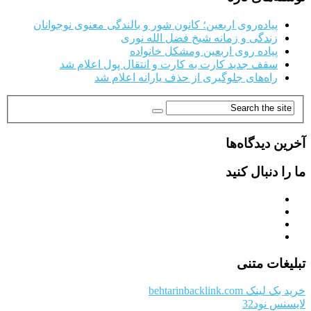
پیاده‌روی اربعین؛ کانون شور و بالندگی معنوی نوجوانان
زندگی و زمانه شیخ فضل الله نوری
پیاده روی اربعین ومشکل خانواده
سقف جدید کارت به کارت و انتقال پول اعلام شد
راه‌های جلوگیری از حذف یارانه اعلام شد
آخرین دیدگاه‌ها
ما را دنبال کنید
تبلیغات متنی
خرید بک لینک behtarinbacklink.com
لایسنس نود32