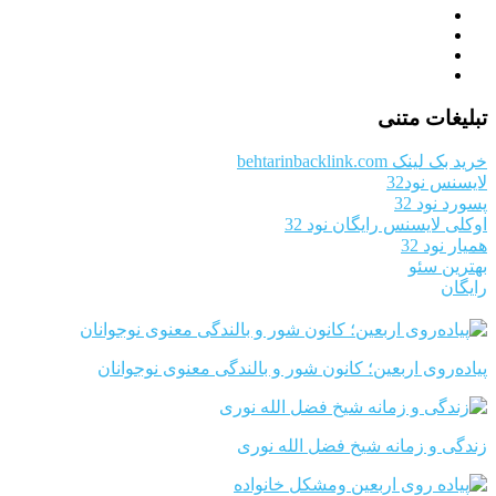
تبلیغات متنی
خرید بک لینک behtarinbacklink.com
لایسنس نود32
پسورد نود 32
اوکلی لایسنس رایگان نود 32
همیار نود 32
بهترین سئو
رایگان
پیاده‌روی اربعین؛ کانون شور و بالندگی معنوی نوجوانان
زندگی و زمانه شیخ فضل الله نوری