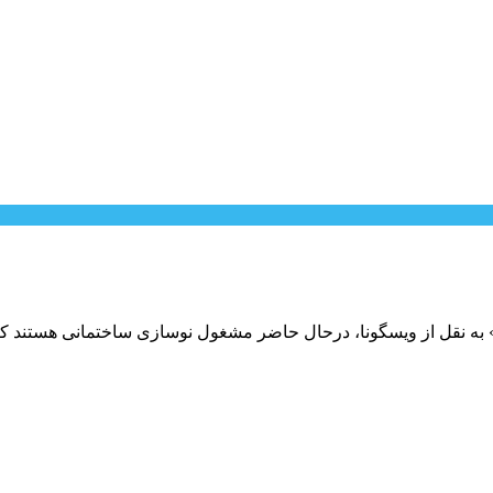
قل از ویسگونا، درحال حاضر مشغول نوسازی ساختمانی هستند که 50 سال پیش خری