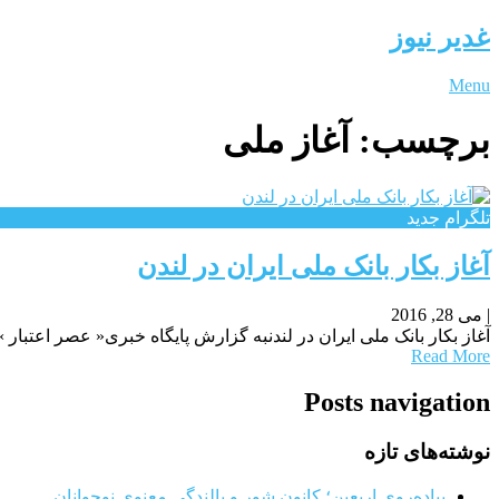
غدیر نیوز
Menu
برچسب:
آغاز ملی
تلگرام جدید
آغاز بکار بانک ملی ایران در لندن
|
می 28, 2016
آغاز بکار بانک ملی ایران در لندنبه گزارش پایگاه خبری« عصر اعتبار » به ن
Read More
Posts navigation
نوشته‌های تازه
پیاده‌روی اربعین؛ کانون شور و بالندگی معنوی نوجوانان