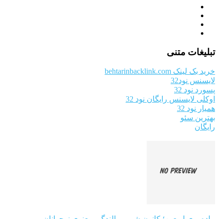
تبلیغات متنی
خرید بک لینک behtarinbacklink.com
لایسنس نود32
پسورد نود 32
اوکلی لایسنس رایگان نود 32
همیار نود 32
بهترین سئو
رایگان
پیاده‌روی اربعین؛ کانون شور و بالندگی معنوی نوجوانان