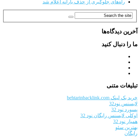
راه‌های جلوگیری از حذف یارانه اعلام شد
آخرین دیدگاه‌ها
ما را دنبال کنید
تبلیغات متنی
خرید بک لینک behtarinbacklink.com
لایسنس نود32
پسورد نود 32
اوکلی لایسنس رایگان نود 32
همیار نود 32
بهترین سئو
رایگان