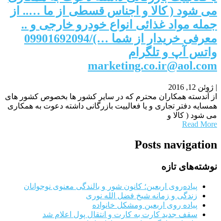
می شود ( کالا و اجناس قسطی از ما ….. از
جمله مواد غذائی انواع خودرو خارجی و ..
معرفی خریدار از شما …)/09901692094
واتس آپ و تلگرام
marketing.co.ir@aol.com
|
ژوئن 12, 2016
از آندسته همکاران محترم که در سایر کشور ها بخصوص کشور های
همسایه دفتر تجاری و یا فعالییت بازرگانی داشته دعوت به همکاری
می شود ( کالا و
Read More
Posts navigation
نوشته‌های تازه
پیاده‌روی اربعین؛ کانون شور و بالندگی معنوی نوجوانان
زندگی و زمانه شیخ فضل الله نوری
پیاده روی اربعین ومشکل خانواده
سقف جدید کارت به کارت و انتقال پول اعلام شد