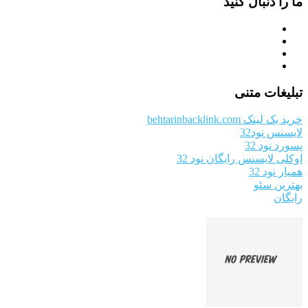
ما را دنبال کنید
تبلیغات متنی
خرید بک لینک behtarinbacklink.com
لایسنس نود32
پسورد نود 32
اوکلی لایسنس رایگان نود 32
همیار نود 32
بهترین سئو
رایگان