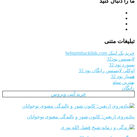
ما را دنبال کنید
تبلیغات متنی
خرید بک لینک behtarinbacklink.com
لایسنس نود32
پسورد نود 32
اوکلی لایسنس رایگان نود 32
همیار نود 32
بهترین سئو
رایگان
خرید آنتی ویروس
پیاده‌روی اربعین؛ کانون شور و بالندگی معنوی نوجوانان