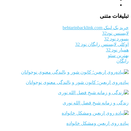
تبلیغات متنی
خرید بک لینک behtarinbacklink.com
لایسنس نود32
پسورد نود 32
اوکلی لایسنس رایگان نود 32
همیار نود 32
بهترین سئو
رایگان
پیاده‌روی اربعین؛ کانون شور و بالندگی معنوی نوجوانان
زندگی و زمانه شیخ فضل الله نوری
پیاده روی اربعین ومشکل خانواده