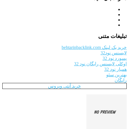
تبلیغات متنی
خرید بک لینک behtarinbacklink.com
لایسنس نود32
پسورد نود 32
اوکلی لایسنس رایگان نود 32
همیار نود 32
بهترین سئو
رایگان
خرید آنتی ویروس