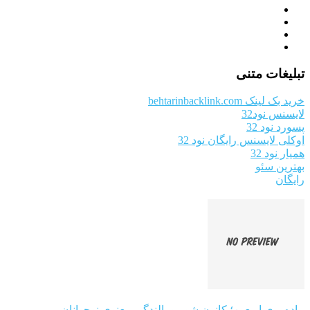
تبلیغات متنی
خرید بک لینک behtarinbacklink.com
لایسنس نود32
پسورد نود 32
اوکلی لایسنس رایگان نود 32
همیار نود 32
بهترین سئو
رایگان
پیاده‌روی اربعین؛ کانون شور و بالندگی معنوی نوجوانان