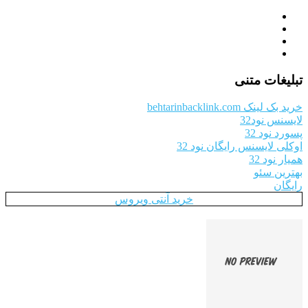
تبلیغات متنی
خرید بک لینک behtarinbacklink.com
لایسنس نود32
پسورد نود 32
اوکلی لایسنس رایگان نود 32
همیار نود 32
بهترین سئو
رایگان
خرید آنتی ویروس