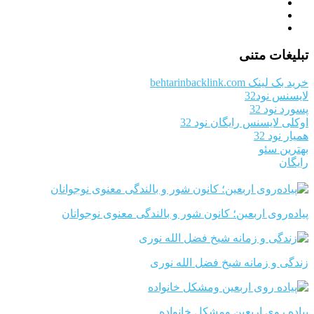
تبلیغات متنی
خرید بک لینک behtarinbacklink.com
لایسنس نود32
پسورد نود 32
اوکلی لایسنس رایگان نود 32
همیار نود 32
بهترین سئو
رایگان
پیاده‌روی اربعین؛ کانون شور و بالندگی معنوی نوجوانان
زندگی و زمانه شیخ فضل الله نوری
پیاده روی اربعین ومشکل خانواده