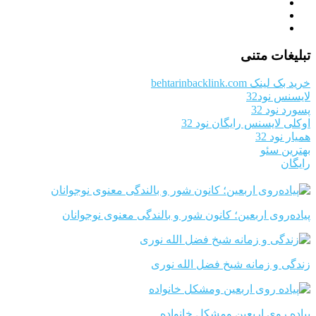
تبلیغات متنی
خرید بک لینک behtarinbacklink.com
لایسنس نود32
پسورد نود 32
اوکلی لایسنس رایگان نود 32
همیار نود 32
بهترین سئو
رایگان
پیاده‌روی اربعین؛ کانون شور و بالندگی معنوی نوجوانان
زندگی و زمانه شیخ فضل الله نوری
پیاده روی اربعین ومشکل خانواده