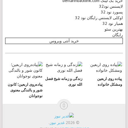
خرید بک لینک behtarinbacklink.com
لایسنس نود32
پسورد نود 32
اوکلی لایسنس رایگان نود 32
همیار نود 32
بهترین سئو
رایگان
خرید آنتی ویروس
پیاده روی اربعین
زندگی و زمانه شیخ فضل
ومشکل خانواده
الله نوری
پیاده‌روی اربعین؛ کانون
شور و بالندگی معنوی
نوجوانان
© 2026
غدیر نیوز
.