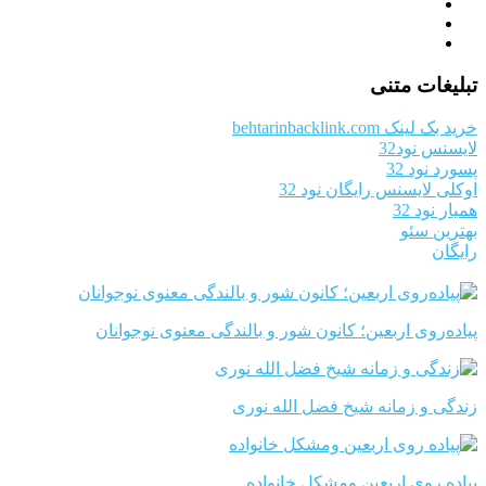
تبلیغات متنی
خرید بک لینک behtarinbacklink.com
لایسنس نود32
پسورد نود 32
اوکلی لایسنس رایگان نود 32
همیار نود 32
بهترین سئو
رایگان
پیاده‌روی اربعین؛ کانون شور و بالندگی معنوی نوجوانان
زندگی و زمانه شیخ فضل الله نوری
پیاده روی اربعین ومشکل خانواده