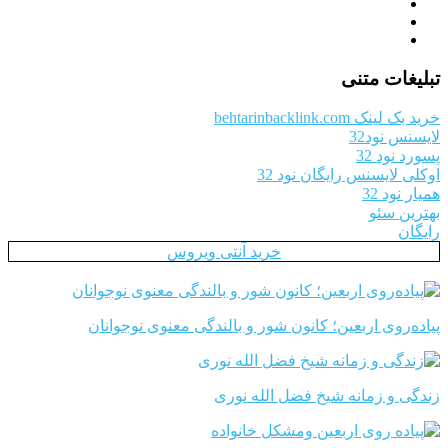
تبلیغات متنی
خرید بک لینک behtarinbacklink.com
لایسنس نود32
پسورد نود 32
اوکلی لایسنس رایگان نود 32
همیار نود 32
بهترین سئو
رایگان
خرید آنتی ویروس
پیاده‌روی اربعین؛ کانون شور و بالندگی معنوی نوجوانان
زندگی و زمانه شیخ فضل الله نوری