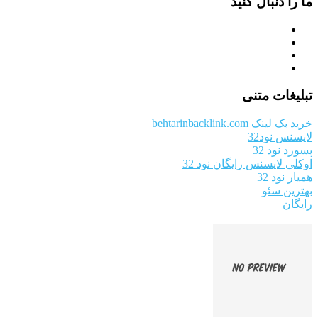
ما را دنبال کنید
تبلیغات متنی
خرید بک لینک behtarinbacklink.com
لایسنس نود32
پسورد نود 32
اوکلی لایسنس رایگان نود 32
همیار نود 32
بهترین سئو
رایگان