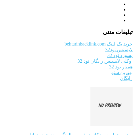
تبلیغات متنی
خرید بک لینک behtarinbacklink.com
لایسنس نود32
پسورد نود 32
اوکلی لایسنس رایگان نود 32
همیار نود 32
بهترین سئو
رایگان
پیاده‌روی اربعین؛ کانون شور و بالندگی معنوی نوجوانان