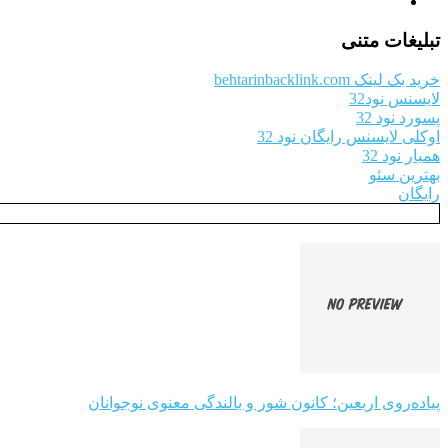
تبلیغات متنی
خرید بک لینک behtarinbacklink.com
لایسنس نود32
پسورد نود 32
اوکلی لایسنس رایگان نود 32
همیار نود 32
بهترین سئو
رایگان
پیاده‌روی اربعین؛ کانون شور و بالندگی معنوی نوجوانان