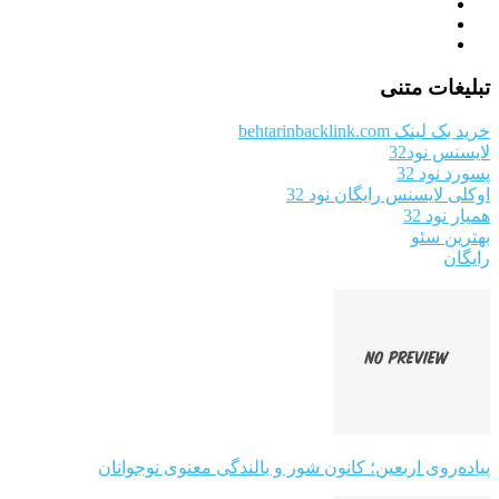
تبلیغات متنی
خرید بک لینک behtarinbacklink.com
لایسنس نود32
پسورد نود 32
اوکلی لایسنس رایگان نود 32
همیار نود 32
بهترین سئو
رایگان
پیاده‌روی اربعین؛ کانون شور و بالندگی معنوی نوجوانان