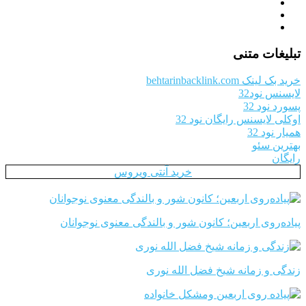
تبلیغات متنی
خرید بک لینک behtarinbacklink.com
لایسنس نود32
پسورد نود 32
اوکلی لایسنس رایگان نود 32
همیار نود 32
بهترین سئو
رایگان
خرید آنتی ویروس
پیاده‌روی اربعین؛ کانون شور و بالندگی معنوی نوجوانان
زندگی و زمانه شیخ فضل الله نوری