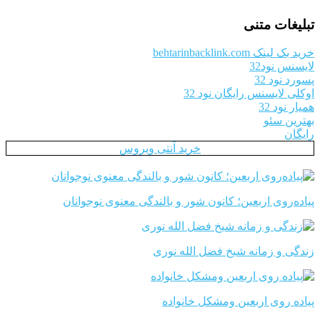
تبلیغات متنی
خرید بک لینک behtarinbacklink.com
لایسنس نود32
پسورد نود 32
اوکلی لایسنس رایگان نود 32
همیار نود 32
بهترین سئو
رایگان
خرید آنتی ویروس
پیاده‌روی اربعین؛ کانون شور و بالندگی معنوی نوجوانان
زندگی و زمانه شیخ فضل الله نوری
پیاده روی اربعین ومشکل خانواده