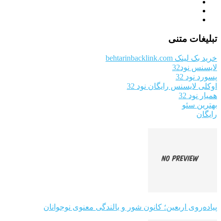
تبلیغات متنی
خرید بک لینک behtarinbacklink.com
لایسنس نود32
پسورد نود 32
اوکلی لایسنس رایگان نود 32
همیار نود 32
بهترین سئو
رایگان
پیاده‌روی اربعین؛ کانون شور و بالندگی معنوی نوجوانان