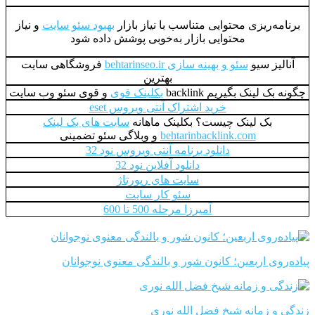
برنامه‌ریزی محتوایی متناسب با نیاز بازار
بهبود سئو سایت
و نیاز
محتوایی بازار به‌خوبی پوشش داده شود
آنالیز سیو
سئو و بهینه سازی behtarinseo.ir
فروشگاهی سایت
بهترین
چگونه بک لینک بگیریم backlink
بکلینک قوی
و قوی سئو وب سایت
خرید اشتراک آنتی ویروس eset
بک لینک چیست؟ بکلینک ماهانه
سایت های بک لینک
behtarinbacklink.com
و وبلاگی سئو تضمینی
دانلود برنامه آنتی ویروس نود 32
دانلود آفلاین نود 32
سایت های رپورتاژ
سئو کار سایت
آمیرزا مرحله 500 تا 600
پیاده‌روی اربعین؛ کانون شور و بالندگی معنوی نوجوانان
زندگی و زمانه شیخ فضل الله نوری