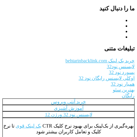
ما را دنبال کنید
تبلیغات متنی
خرید بک لینک behtarinbacklink.com
لایسنس نود32
پسورد نود 32
اوکلی لایسنس رایگان نود 32
همیار نود 32
بهترین سئو
رایگان
خرید آنتی ویروس
آموزش آشپزی
لایسنس نود 32 ورژن 12
بهره‌گیری از بک‌لینک برای بهبود نرخ کلیک CTR
بک لینک قوی
تا نرخ
کلیک و تعامل کاربران بیشتر شود