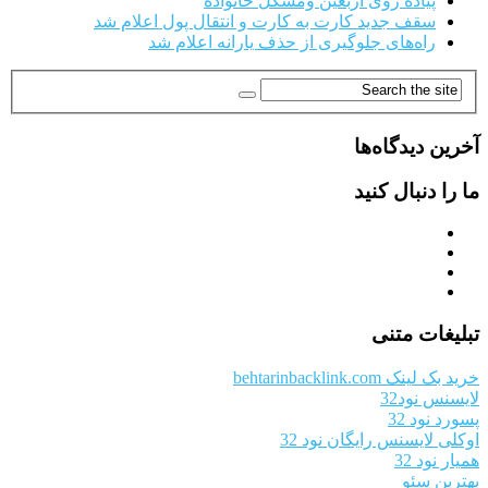
پیاده روی اربعین ومشکل خانواده
سقف جدید کارت به کارت و انتقال پول اعلام شد
راه‌های جلوگیری از حذف یارانه اعلام شد
آخرین دیدگاه‌ها
ما را دنبال کنید
تبلیغات متنی
خرید بک لینک behtarinbacklink.com
لایسنس نود32
پسورد نود 32
اوکلی لایسنس رایگان نود 32
همیار نود 32
بهترین سئو