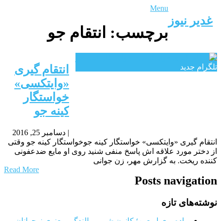
Menu
غدیر نیوز
برچسب:
انتقام جو
تلگرام جدید
انتقام گیری
«وایتکسی»
خواستگار
کینه جو
|
دسامبر 25, 2016
انتقام گیری «وایتکسی» خواستگار کینه جوخواستگار کینه جو وقتی
از دختر مورد علاقه اش پاسخ منفی شنید روی او مایع ضدعفونی
کننده ریخت. به گزارش مهر، زن جوانی
Read More
Posts navigation
نوشته‌های تازه
پیاده‌روی اربعین؛ کانون شور و بالندگی معنوی نوجوانان