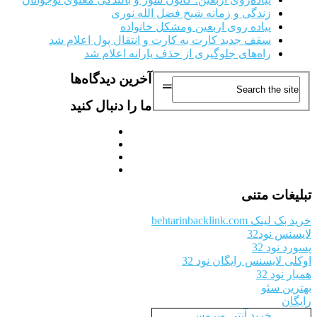
زندگی و زمانه شیخ فضل الله نوری
پیاده روی اربعین ومشکل خانواده
سقف جدید کارت به کارت و انتقال پول اعلام شد
راه‌های جلوگیری از حذف یارانه اعلام شد
آخرین دیدگاه‌ها
ما را دنبال کنید
تبلیغات متنی
خرید بک لینک behtarinbacklink.com
لایسنس نود32
پسورد نود 32
اوکلی لایسنس رایگان نود 32
همیار نود 32
بهترین سئو
رایگان
خرید آنتی ویروس