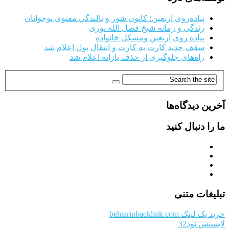
پیاده‌روی اربعین؛ کانون شور و بالندگی معنوی نوجوانان
زندگی و زمانه شیخ فضل الله نوری
پیاده روی اربعین ومشکل خانواده
سقف جدید کارت به کارت و انتقال پول اعلام شد
راه‌های جلوگیری از حذف یارانه اعلام شد
آخرین دیدگاه‌ها
ما را دنبال کنید
تبلیغات متنی
خرید بک لینک behtarinbacklink.com
لایسنس نود32