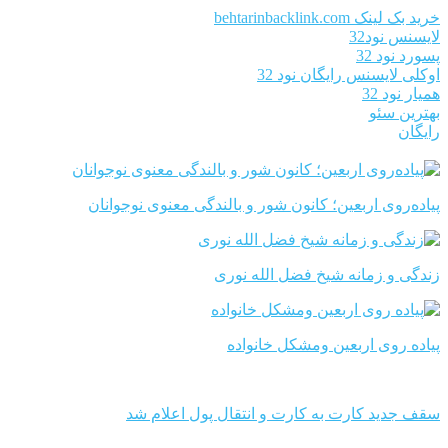
خرید بک لینک behtarinbacklink.com
لایسنس نود32
پسورد نود 32
اوکلی لایسنس رایگان نود 32
همیار نود 32
بهترین سئو
رایگان
پیاده‌روی اربعین؛ کانون شور و بالندگی معنوی نوجوانان
زندگی و زمانه شیخ فضل الله نوری
پیاده روی اربعین ومشکل خانواده
سقف جدید کارت به کارت و انتقال پول اعلام شد