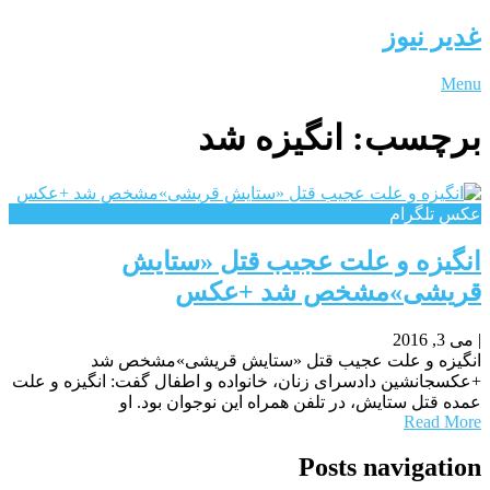
غدیر نیوز
Menu
برچسب:
انگیزه شد
عکس تلگرام
انگیزه و علت عجیب قتل «ستایش
قریشی»مشخص شد +عکس
|
می 3, 2016
انگیزه و علت عجیب قتل «ستایش قریشی»مشخص شد
+عکسجانشین دادسرای زنان، خانواده و اطفال گفت: انگیزه و علت
عمده قتل ستایش، در تلفن همراه این نوجوان بود. او
Read More
Posts navigation