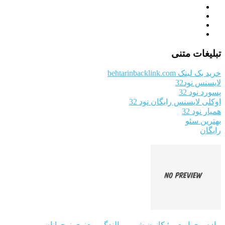
تبلیغات متنی
خرید بک لینک behtarinbacklink.com
لایسنس نود32
پسورد نود 32
اوکلی لایسنس رایگان نود 32
همیار نود 32
بهترین سئو
رایگان
پیاده‌روی اربعین؛ کانون شور و بالندگی معنوی نوجوانان