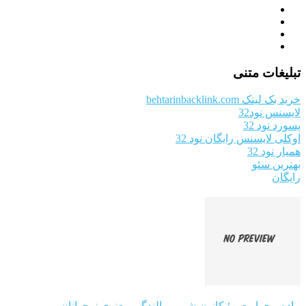
تبلیغات متنی
خرید بک لینک behtarinbacklink.com
لایسنس نود32
پسورد نود 32
اوکلی لایسنس رایگان نود 32
همیار نود 32
بهترین سئو
رایگان
پیاده‌روی اربعین؛ کانون شور و بالندگی معنوی نوجوانان