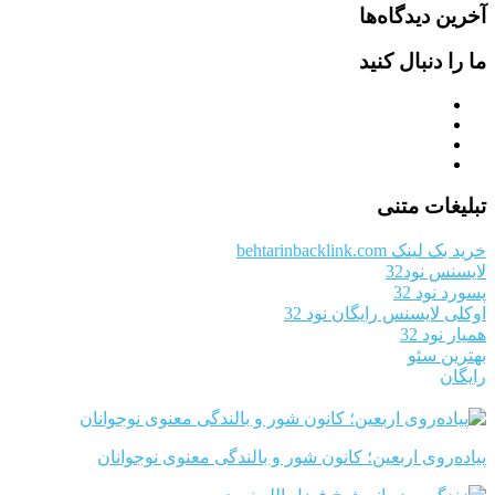
آخرین دیدگاه‌ها
ما را دنبال کنید
تبلیغات متنی
خرید بک لینک behtarinbacklink.com
لایسنس نود32
پسورد نود 32
اوکلی لایسنس رایگان نود 32
همیار نود 32
بهترین سئو
رایگان
پیاده‌روی اربعین؛ کانون شور و بالندگی معنوی نوجوانان