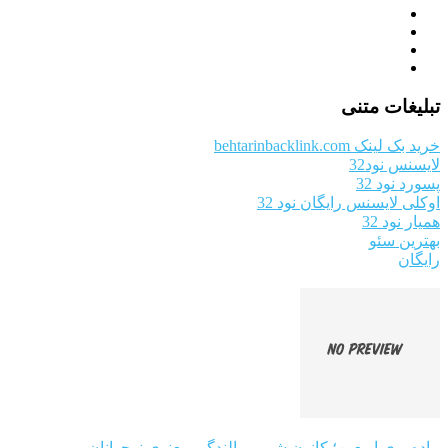
تبلیغات متنی
خرید بک لینک behtarinbacklink.com
لایسنس نود32
پسورد نود 32
اوکلی لایسنس رایگان نود 32
همیار نود 32
بهترین سئو
رایگان
پیاده‌روی اربعین؛ کانون شور و بالندگی معنوی نوجوانان