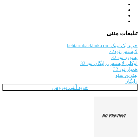
تبلیغات متنی
خرید بک لینک behtarinbacklink.com
لایسنس نود32
پسورد نود 32
اوکلی لایسنس رایگان نود 32
همیار نود 32
بهترین سئو
رایگان
خرید آنتی ویروس