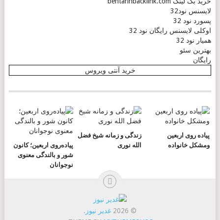
خرید بک لینک behtarinbacklink.com
لایسنس نود32
پسورد نود 32
اوکلی لایسنس رایگان نود 32
همیار نود 32
بهترین سئو
رایگان
خرید آنتی ویروس
پیاده روی اربعین
زندگی و زمانه شیخ فضل
ومشکل خانواده
الله نوری
پیاده‌روی اربعین؛ کانون
شور و بالندگی معنوی
نوجوانان
© 2026
غدیر نیوز
.