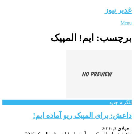
غدیر نیوز
Menu
برچسب:
ایم! المپیک
تلگرام جدید
داعش: برای المپیک ریو آماده ایم!
|
جولای 3, 2016