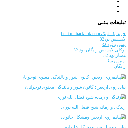
تبلیغات متنی
خرید بک لینک behtarinbacklink.com
لایسنس نود32
پسورد نود 32
اوکلی لایسنس رایگان نود 32
همیار نود 32
بهترین سئو
رایگان
پیاده‌روی اربعین؛ کانون شور و بالندگی معنوی نوجوانان
زندگی و زمانه شیخ فضل الله نوری
پیاده روی اربعین ومشکل خانواده