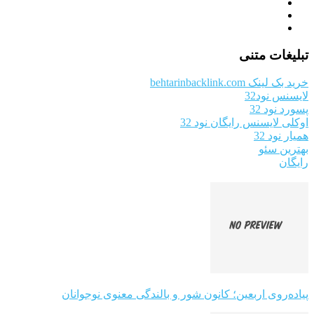
تبلیغات متنی
خرید بک لینک behtarinbacklink.com
لایسنس نود32
پسورد نود 32
اوکلی لایسنس رایگان نود 32
همیار نود 32
بهترین سئو
رایگان
پیاده‌روی اربعین؛ کانون شور و بالندگی معنوی نوجوانان