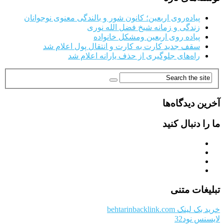
پیاده‌روی اربعین؛ کانون شور و بالندگی معنوی نوجوانان
زندگی و زمانه شیخ فضل الله نوری
پیاده روی اربعین ومشکل خانواده
سقف جدید کارت به کارت و انتقال پول اعلام شد
راه‌های جلوگیری از حذف یارانه اعلام شد
آخرین دیدگاه‌ها
ما را دنبال کنید
تبلیغات متنی
خرید بک لینک behtarinbacklink.com
لایسنس نود32