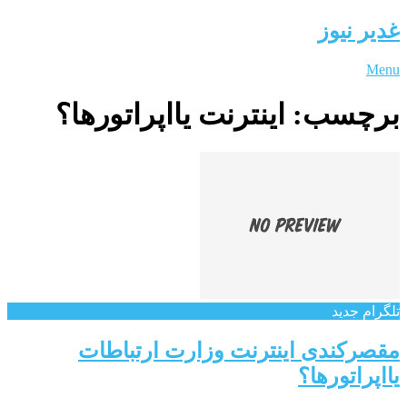
غدیر نیوز
Menu
برچسب:
اینترنت یااپراتورها؟
تلگرام جدید
مقصرکندی اینترنت وزارت ارتباطات
یااپراتورها؟