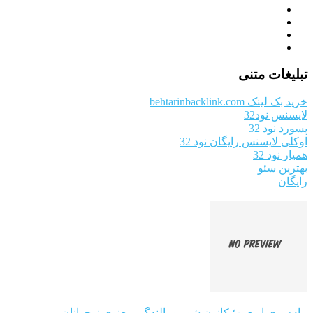
تبلیغات متنی
خرید بک لینک behtarinbacklink.com
لایسنس نود32
پسورد نود 32
اوکلی لایسنس رایگان نود 32
همیار نود 32
بهترین سئو
رایگان
پیاده‌روی اربعین؛ کانون شور و بالندگی معنوی نوجوانان