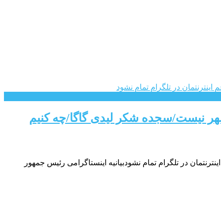
شهر نیست/سجده شکر لیدی گاگا/چه کنیم
رنتمان در تلگرام تمام نشودبیانیه اینستاگرامی رئیس جمهور