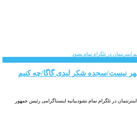
شهر نیست/سجده شکر لیدی گاگا/چه کنیم
رنتمان در تلگرام تمام نشودبیانیه اینستاگرامی رئیس جمهور