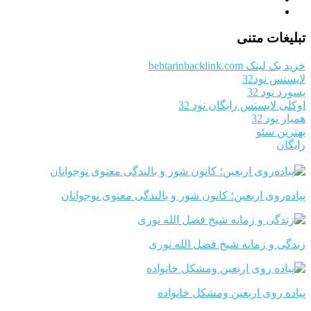
تبلیغات متنی
خرید بک لینک behtarinbacklink.com
لایسنس نود32
پسورد نود 32
اوکلی لایسنس رایگان نود 32
همیار نود 32
بهترین سئو
رایگان
پیاده‌روی اربعین؛ کانون شور و بالندگی معنوی نوجوانان
زندگی و زمانه شیخ فضل الله نوری
پیاده روی اربعین ومشکل خانواده