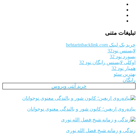
تبلیغات متنی
خرید بک لینک behtarinbacklink.com
لایسنس نود32
پسورد نود 32
اوکلی لایسنس رایگان نود 32
همیار نود 32
بهترین سئو
رایگان
خرید آنتی ویروس
پیاده‌روی اربعین؛ کانون شور و بالندگی معنوی نوجوانان
زندگی و زمانه شیخ فضل الله نوری