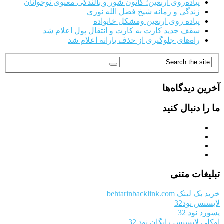
پیاده‌روی اربعین؛ کانون شور و بالندگی معنوی نوجوانان
زندگی و زمانه شیخ فضل الله نوری
پیاده روی اربعین ومشکل خانواده
سقف جدید کارت به کارت و انتقال پول اعلام شد
راه‌های جلوگیری از حذف یارانه اعلام شد
آخرین دیدگاه‌ها
ما را دنبال کنید
تبلیغات متنی
خرید بک لینک behtarinbacklink.com
لایسنس نود32
پسورد نود 32
اوکلی لایسنس رایگان نود 32