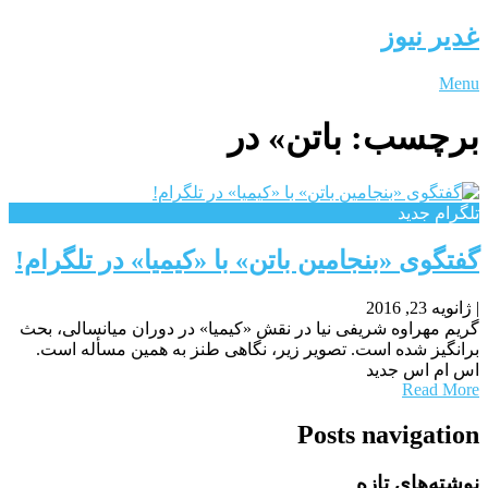
غدیر نیوز
Menu
برچسب:
باتن» در
تلگرام جدید
گفتگوی «بنجامین باتن» با «کیمیا» در تلگرام!
|
ژانویه 23, 2016
گریم مهراوه شریفی نیا در نقش «کیمیا» در دوران میانسالی، بحث
برانگیز شده است. تصویر زیر، نگاهی طنز به همین مسأله است.
اس ام اس جدید
Read More
Posts navigation
نوشته‌های تازه