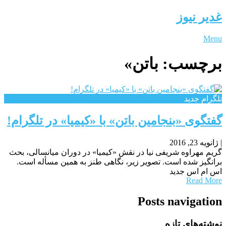
غدیر نیوز
Menu
برچسب:
باتن»
تلگرام جدید
گفتگوی «بنجامین باتن» با «کیمیا» در تلگرام!
|
ژانویه 23, 2016
گریم مهراوه شریفی نیا در نقش «کیمیا» در دوران میانسالی، بحث
برانگیز شده است. تصویر زیر، نگاهی طنز به همین مسأله است.
اس ام اس جدید
Read More
Posts navigation
نوشته‌های تازه