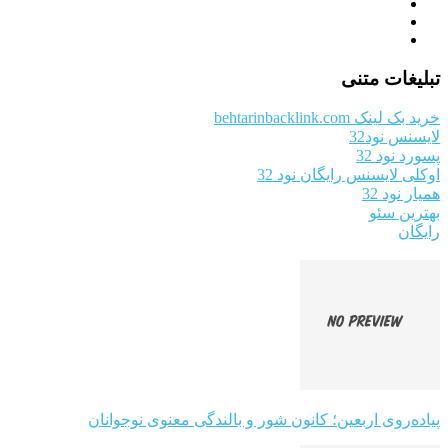
تبلیغات متنی
خرید بک لینک behtarinbacklink.com
لایسنس نود32
پسورد نود 32
اوکلی لایسنس رایگان نود 32
همیار نود 32
بهترین سئو
رایگان
پیاده‌روی اربعین؛ کانون شور و بالندگی معنوی نوجوانان