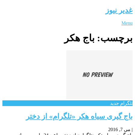
غدیر نیوز
Menu
برچسب:
باج هکر
تلگرام جدید
باج گیری سیاه هکر «تلگرام» از دختر
|
می 7, 2016